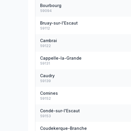
Bourbourg
59094
Bruay-sur-l'Escaut
59112
Cambrai
59122
Cappelle-la-Grande
59131
Caudry
59139
Comines
59152
Condé-sur-l'Escaut
59153
Coudekerque-Branche