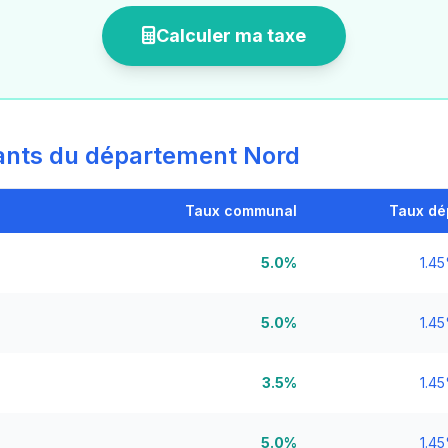
Calculer ma taxe
nts du département Nord
Taux communal
Taux dé
5.0%
1.4
5.0%
1.4
3.5%
1.4
5.0%
1.4