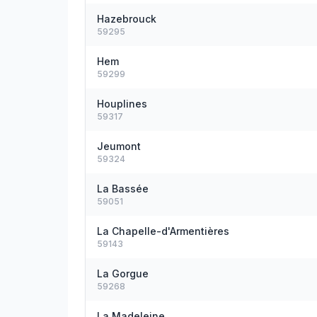
Hazebrouck
59295
Hem
59299
Houplines
59317
Jeumont
59324
La Bassée
59051
La Chapelle-d'Armentières
59143
La Gorgue
59268
La Madeleine