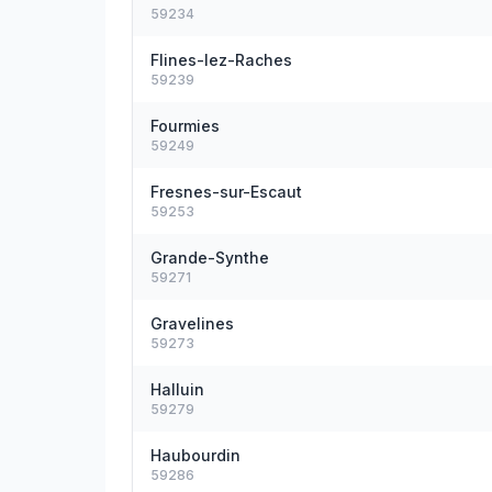
59234
Flines-lez-Raches
59239
Fourmies
59249
Fresnes-sur-Escaut
59253
Grande-Synthe
59271
Gravelines
59273
Halluin
59279
Haubourdin
59286