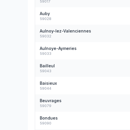
59017
Auby
59028
Aulnoy-lez-Valenciennes
59032
Aulnoye-Aymeries
59033
Bailleul
59043
Baisieux
59044
Beuvrages
59079
Bondues
59090