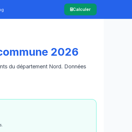
Calculer
og
r commune 2026
tants du département Nord. Données
s.