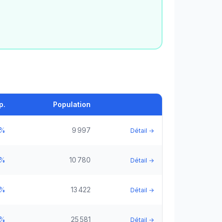
p.
Population
5%
9 997
Détail →
5%
10 780
Détail →
5%
13 422
Détail →
5%
25 581
Détail →