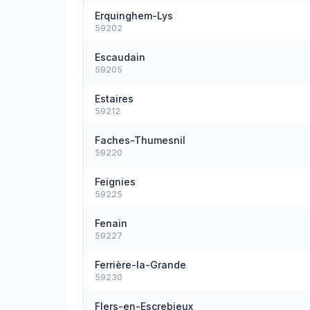
Erquinghem-Lys
59202
Escaudain
59205
Estaires
59212
Faches-Thumesnil
59220
Feignies
59225
Fenain
59227
Ferrière-la-Grande
59230
Flers-en-Escrebieux