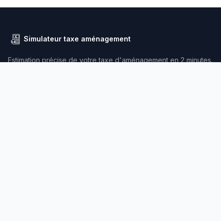
Simulateur taxe aménagement
Estimation précise de votre taxe d'aménagement en 2 minutes.
Données officielles DGFIP, attestation bancaire incluse.
Paiement sécurisé
SSL
NAVIGATION
Accueil
Simulateur
Départements
Communes
Blog
CGV