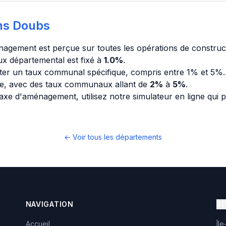
ns Doubs
énagement est perçue sur toutes les opérations de construc
ux départemental est fixé à
1.0%
.
r un taux communal spécifique, compris entre 1% et 5%. 
se, avec des taux communaux allant de
2%
à
5%
.
axe d'aménagement, utilisez notre simulateur en ligne qui 
.
← Voir tous les départements
NAVIGATION
R
Accueil
Îl