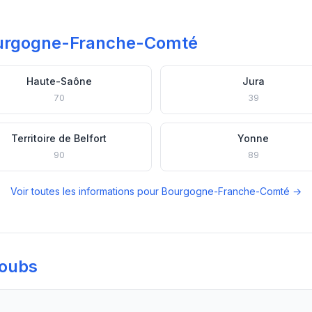
ourgogne-Franche-Comté
Haute-Saône
Jura
70
39
Territoire de Belfort
Yonne
90
89
Voir toutes les informations pour Bourgogne-Franche-Comté →
Doubs