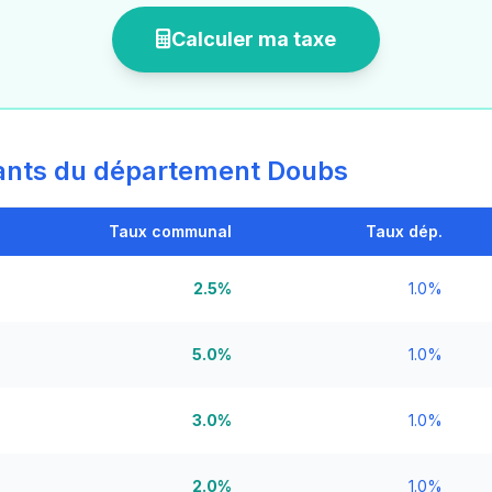
Calculer ma taxe
ants du département Doubs
Taux communal
Taux dép.
2.5%
1.0%
5.0%
1.0%
3.0%
1.0%
2.0%
1.0%