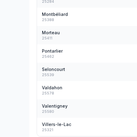
25284
Montbéliard
25388
Morteau
25411
Pontarlier
25462
Seloncourt
25539
Valdahon
25578
Valentigney
25580
Villers-le-Lac
25321