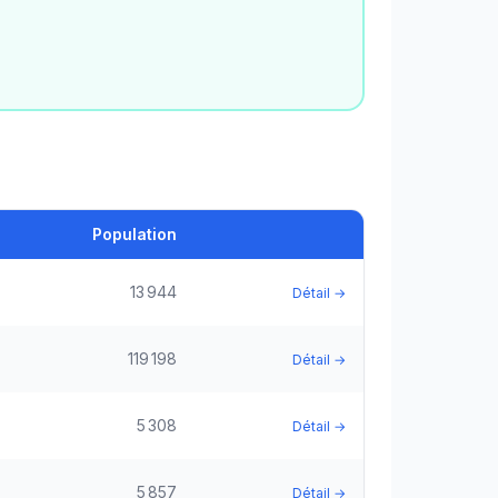
Population
13 944
Détail →
119 198
Détail →
5 308
Détail →
5 857
Détail →