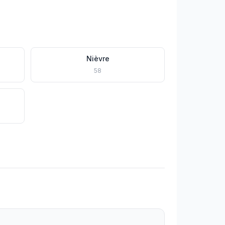
Nièvre
58