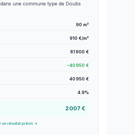
e) dans une commune type de Doubs
90 m²
910 €/m²
81 900 €
−40 950 €
40 950 €
4.9%
2 007 €
r un résultat précis →