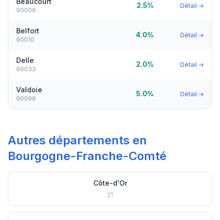
Beaucourt
2.5%
Détail →
90009
Belfort
4.0%
Détail →
90010
Delle
2.0%
Détail →
90033
Valdoie
5.0%
Détail →
90099
Autres départements en
Bourgogne-Franche-Comté
Côte-d'Or
21