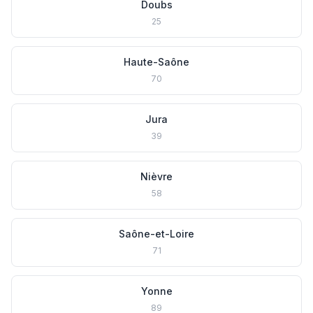
Doubs
25
Haute-Saône
70
Jura
39
Nièvre
58
Saône-et-Loire
71
Yonne
89