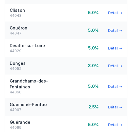
Clisson
5.0%
Détail →
44043
Couëron
5.0%
Détail →
44047
Divatte-sur-Loire
5.0%
Détail →
44029
Donges
3.0%
Détail →
44052
Grandchamp-des-
5.0%
Fontaines
Détail →
44066
Guémené-Penfao
2.5%
Détail →
44067
Guérande
5.0%
Détail →
44069