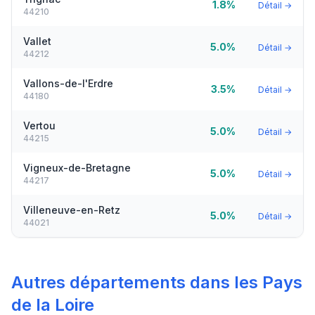
1.8%
Détail →
44210
Vallet
5.0%
Détail →
44212
Vallons-de-l'Erdre
3.5%
Détail →
44180
Vertou
5.0%
Détail →
44215
Vigneux-de-Bretagne
5.0%
Détail →
44217
Villeneuve-en-Retz
5.0%
Détail →
44021
Autres départements dans les Pays
de la Loire