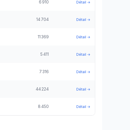
6 910
Détail →
14 704
Détail →
11 369
Détail →
5 411
Détail →
7 316
Détail →
44 224
Détail →
8 450
Détail →