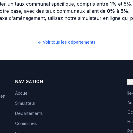
r un taux communal spécifique, compris entre 1% et 5%.
otre base, avec des taux communaux allant de
0%
à
5%
.
axe d'aménagement, utilisez notre simulateur en ligne qui 
.
← Voir tous les départements
NAVIGATION
R
Accueil
Îl
 en
Au
Simulateur
Oc
Départements
Ha
Communes
Pa