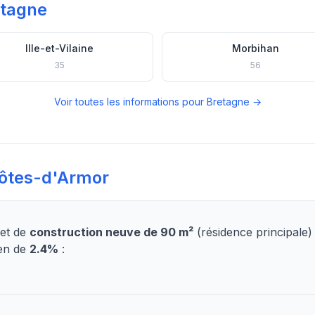
etagne
Ille-et-Vilaine
Morbihan
35
56
Voir toutes les informations pour Bretagne →
Côtes-d'Armor
jet de
construction neuve de 90 m²
(résidence principale
en de
2.4%
: