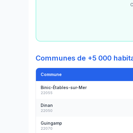
C
Communes de +5 000 habita
Commune
Binic-Étables-sur-Mer
22055
Dinan
22050
Guingamp
22070