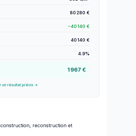
80 280 €
−40 140 €
40 140 €
4.9%
1 967 €
r un résultat précis →
construction, reconstruction et