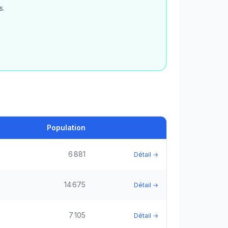
s.
Population
6 881
Détail →
14 675
Détail →
7 105
Détail →