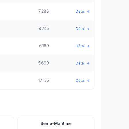
7 288
Détail →
8 745
Détail →
6 169
Détail →
5 699
Détail →
17 135
Détail →
Seine-Maritime