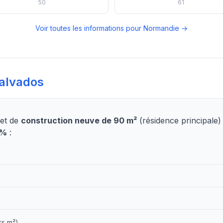
50
61
Voir toutes les informations pour Normandie →
alvados
jet de
construction neuve de 90 m²
(résidence principale
2%
:
rs m²)