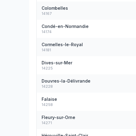
Colombelles
14167
Condé-en-Normandie
14174
Cormelles-le-Royal
14181
Dives-sur-Mer
14225
Douvres-la-Délivrande
14228
Falaise
14258
Fleury-sur-Orne
14271
Hérouville-Saint-Clair