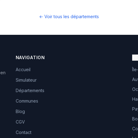
← Voir tous les départements
NAVIGATION
R
Accueil
Îl
 en
Au
Simulateur
Oc
Départements
Ha
Communes
Pa
Blog
Bo
CGV
Co
Contact