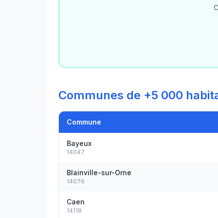
C
Communes de +5 000 habita
Commune
Bayeux
14047
Blainville-sur-Orne
14076
Caen
14118