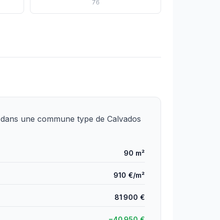
76
) dans une commune type de Calvados
90 m²
910 €/m²
81 900 €
−40 950 €