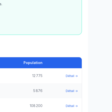
s.
Population
12 775
Détail →
5 876
Détail →
108 200
Détail →