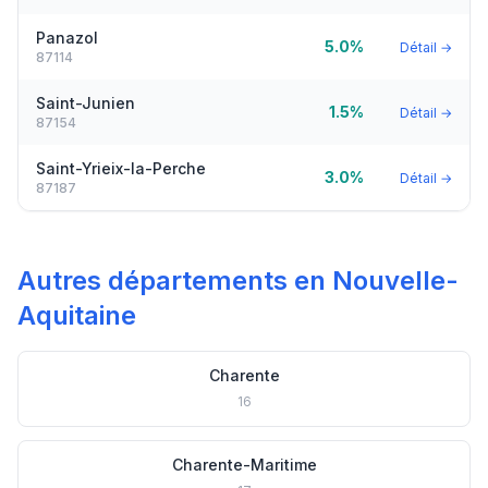
Panazol
5.0%
Détail →
87114
Saint-Junien
1.5%
Détail →
87154
Saint-Yrieix-la-Perche
3.0%
Détail →
87187
Autres départements en Nouvelle-
Aquitaine
Charente
16
Charente-Maritime