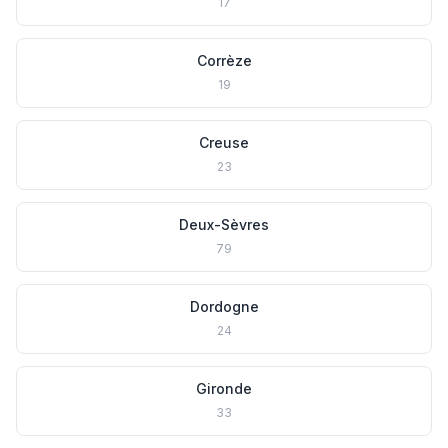
17
Corrèze
19
Creuse
23
Deux-Sèvres
79
Dordogne
24
Gironde
33